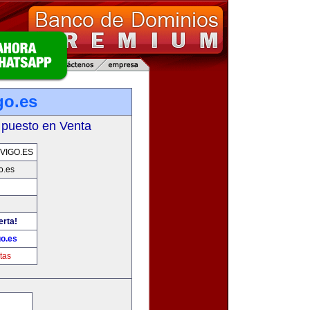
go.es
 puesto en Venta
VIGO.ES
o.es
erta!
go.es
tas