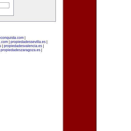
econquista.com
|
o.com
|
propiedadessevilla.es
|
s
|
propiedadesvalencia.es
|
|
propiedadeszaragoza.es
|