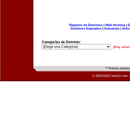
Registro de Dominios
|
Web Hosting
|
D
Dominios Expirados
|
Industrias
|
Indu
Categorías de Dominio:
[Pág. princi
** Precios expre
© 2002/2022 Solo10.com