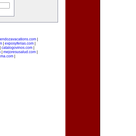
endozavacations.com
|
om
|
exposyferias.com
|
|
catalogovinos.com
|
m
|
mejoresusalud.com
|
ama.com
|