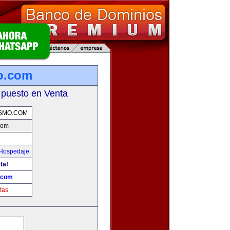
o.com
 puesto en Venta
SMO.COM
com
 Hospedaje
ta!
.com
tas