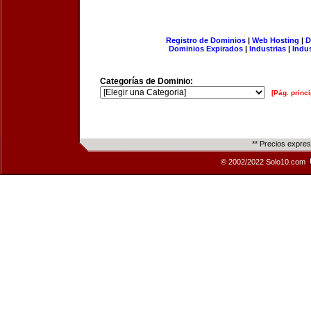
Registro de Dominios
|
Web Hosting
|
D
Dominios Expirados
|
Industrias
|
Indu
Categorías de Dominio:
[Pág. princi
** Precios expre
© 2002/2022 Solo10.com