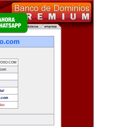
so.com
TOSO.COM
.com
ta!
o.com
tas