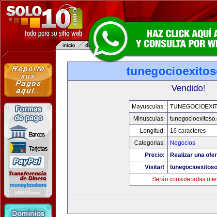
tunegocioexito
Vendido!
Mayusculas:
TUNEGOCIOEXI
Minusculas:
tunegocioexitoso
Longitud:
16 caracteres
Categorias:
Negocios
Precio:
Realizar una ofer
Visitar!
tunegocioexitos
Serán consideradas ofer