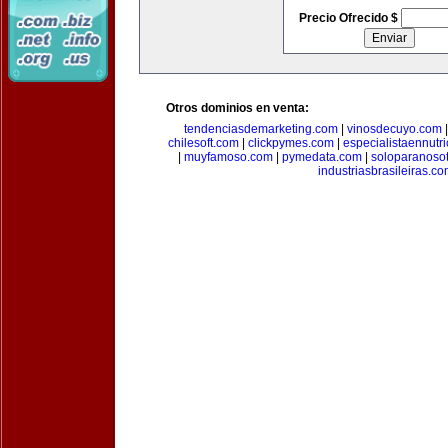
Precio Ofrecido $
Otros dominios en venta:
tendenciasdemarketing.com
|
vinosdecuyo.com
chilesoft.com
|
clickpymes.com
|
especialistaennutr
|
muyfamoso.com
|
pymedata.com
|
soloparanoso
industriasbrasileiras.c