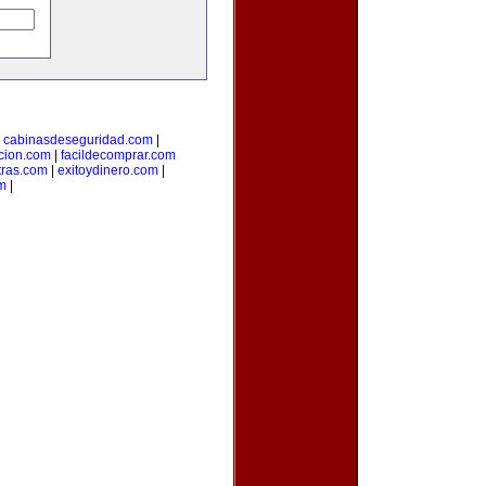
|
cabinasdeseguridad.com
|
icion.com
|
facildecomprar.com
tras.com
|
exitoydinero.com
|
om
|