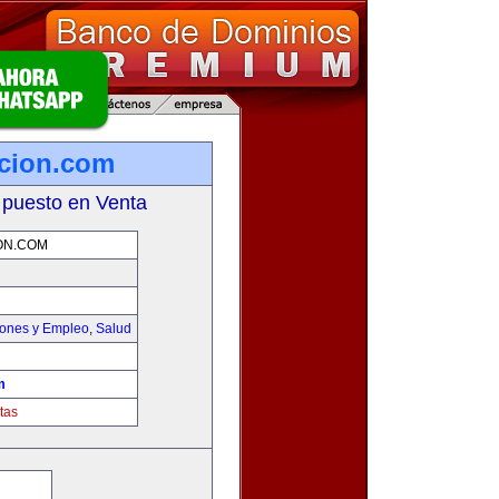
icion.com
 puesto en Venta
ON.COM
iones y Empleo
,
Salud
m
tas