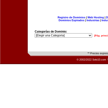
Registro de Dominios
|
Web Hosting
|
D
Dominios Expirados
|
Industrias
|
Indu
Categorías de Dominio:
[Pág. princi
** Precios expre
© 2002/2022 Solo10.com