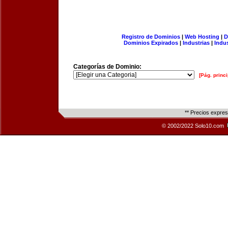
Registro de Dominios
|
Web Hosting
|
D
Dominios Expirados
|
Industrias
|
Indu
Categorías de Dominio:
[Pág. princi
** Precios expre
© 2002/2022 Solo10.com