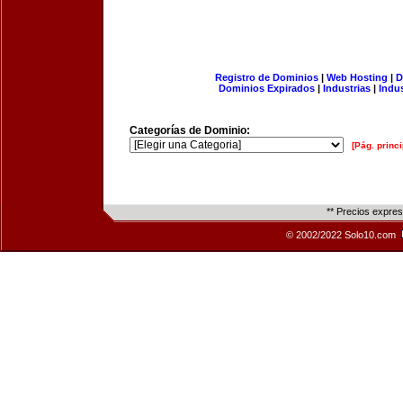
Registro de Dominios
|
Web Hosting
|
D
Dominios Expirados
|
Industrias
|
Indu
Categorías de Dominio:
[Pág. princi
** Precios expre
© 2002/2022 Solo10.com