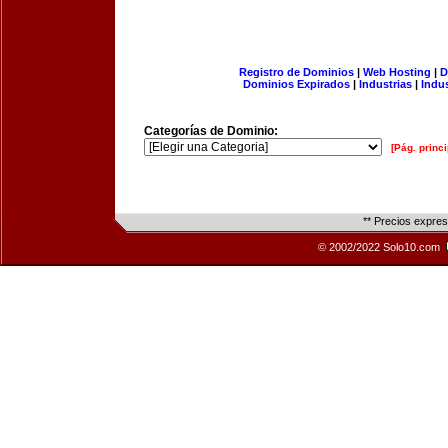
Registro de Dominios
|
Web Hosting
|
D
Dominios Expirados
|
Industrias
|
Indu
Categorías de Dominio:
[Pág. princi
** Precios expre
© 2002/2022 Solo10.com