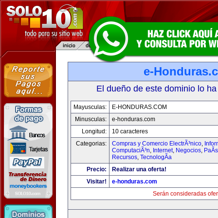
e-Honduras.
El dueño de este dominio lo ha
Mayusculas:
E-HONDURAS.COM
Minusculas:
e-honduras.com
Longitud:
10 caracteres
Categorias:
Compras y Comercio ElectrÃ³nico
,
Infor
ComputaciÃ³n
,
Internet
,
Negocios
,
PaÃ­
Recursos
,
TecnologÃ­a
Precio:
Realizar una oferta!
Visitar!
e-honduras.com
Serán consideradas ofer