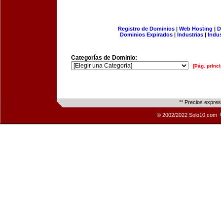
Registro de Dominios
|
Web Hosting
|
D
Dominios Expirados
|
Industrias
|
Indu
Categorías de Dominio:
[Pág. princi
** Precios expre
© 2002/2022 Solo10.com