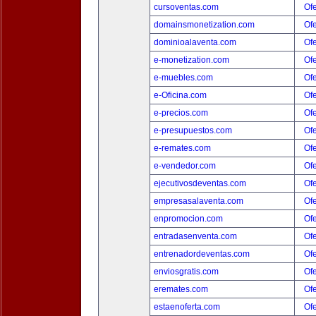
cursoventas.com
Ofe
domainsmonetization.com
Ofe
dominioalaventa.com
Ofe
e-monetization.com
Ofe
e-muebles.com
Ofe
e-Oficina.com
Ofe
e-precios.com
Ofe
e-presupuestos.com
Ofe
e-remates.com
Ofe
e-vendedor.com
Ofe
ejecutivosdeventas.com
Ofe
empresasalaventa.com
Ofe
enpromocion.com
Ofe
entradasenventa.com
Ofe
entrenadordeventas.com
Ofe
enviosgratis.com
Ofe
eremates.com
Ofe
estaenoferta.com
Ofe