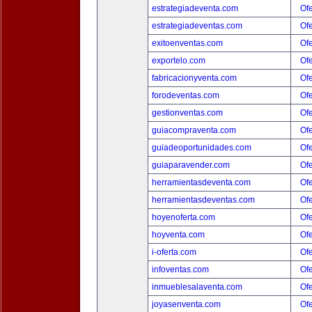
estrategiadeventa.com
Ofe
estrategiadeventas.com
Ofe
exitoenventas.com
Ofe
exportelo.com
Ofe
fabricacionyventa.com
Ofe
forodeventas.com
Ofe
gestionventas.com
Ofe
guiacompraventa.com
Ofe
guiadeoportunidades.com
Ofe
guiaparavender.com
Ofe
herramientasdeventa.com
Ofe
herramientasdeventas.com
Ofe
hoyenoferta.com
Ofe
hoyventa.com
Ofe
i-oferta.com
Ofe
infoventas.com
Ofe
inmueblesalaventa.com
Ofe
joyasenventa.com
Ofe