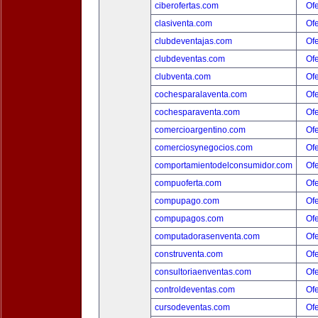
ciberofertas.com
Ofe
clasiventa.com
Ofe
clubdeventajas.com
Ofe
clubdeventas.com
Ofe
clubventa.com
Ofe
cochesparalaventa.com
Ofe
cochesparaventa.com
Ofe
comercioargentino.com
Ofe
comerciosynegocios.com
Ofe
comportamientodelconsumidor.com
Ofe
compuoferta.com
Ofe
compupago.com
Ofe
compupagos.com
Ofe
computadorasenventa.com
Ofe
construventa.com
Ofe
consultoriaenventas.com
Ofe
controldeventas.com
Ofe
cursodeventas.com
Ofe