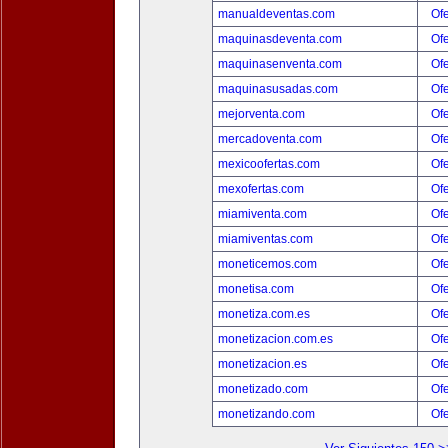
manualdeventas.com
Ofe
maquinasdeventa.com
Ofe
maquinasenventa.com
Ofe
maquinasusadas.com
Ofe
mejorventa.com
Ofe
mercadoventa.com
Ofe
mexicoofertas.com
Ofe
mexofertas.com
Ofe
miamiventa.com
Ofe
miamiventas.com
Ofe
moneticemos.com
Ofe
monetisa.com
Ofe
monetiza.com.es
Ofe
monetizacion.com.es
Ofe
monetizacion.es
Ofe
monetizado.com
Ofe
monetizando.com
Ofe